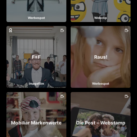
Werbespot
Webclip
F+F
Raus!
Imagefilm
Werbespot
Mobiliar Markenwerte
Die Post – Webstamp