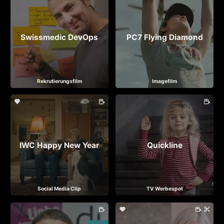
Swissmedic DevOps
PC7 Flying Diamond
Rekrutierungsfilm
Imagefilm
IWC Happy New Year
Quickline
Social Media Clip
TV Werbespot