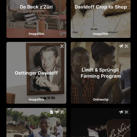
De Beck z'Züri
Davidoff Crop to Shop
Imagefilm
Imagefilm
Lindt & Sprüngli 
Oettinger Davidoff
Farming Program
Imagefilm
Onlineclip