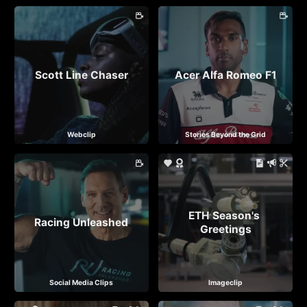
Scott Line Chaser
Acer Alfa Romeo F1
Webclip
Stories Beyond the Grid
ETH Season's 
Racing Unleashed
Greetings
Social Media Clips
Imageclip