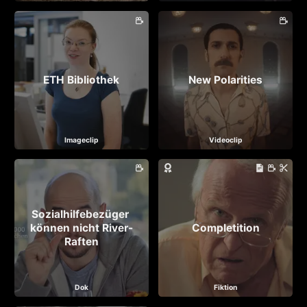
ETH Bibliothek
New Polarities
Imageclip
Videoclip
Sozialhilfebezüger 
können nicht River-
Completition
Raften
Dok
Fiktion