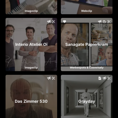
Imageclip
Webclip
Interio Atelier Oï
Sanagate Papierkram
Imageclip
Werbespots & Casestudy
Das Zimmer 530
Grayday