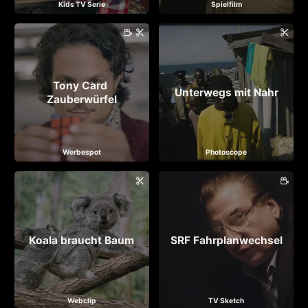
Kids TV Serie
Spielfilm
Tony Card 
Unterwegs mit Nahr
Zauberwürfel
Werbespot
Photoscope
Koala braucht Baum
SRF Fahrplanwechsel
Webclip
TV Sketch