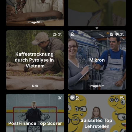
Imagefilm
Kaffeetrocknung 
durch Pyrolyse in 
Mikron
Vietnam
Dok
Imagefilm
Suissetec Top 
PostFinance Top Scorer
Lehrstellen