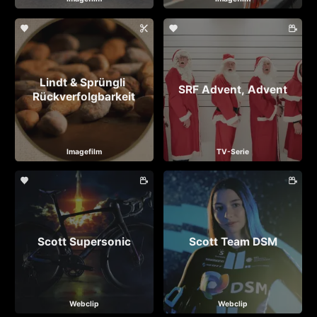
Lindt & Sprüngli 
SRF Advent, Advent
Rückverfolgbarkeit
Imagefilm
TV-Serie
Scott Supersonic
Scott Team DSM
Webclip
Webclip