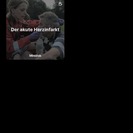
Der akute Herzinfarkt
Minidok