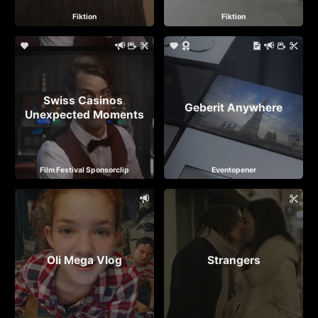
Fiktion
Fiktion
Swiss Casinos 
Geberit Anywhere
Unexpected Moments
Film Festival Sponsorclip
Eventopener
Oli Mega Vlog
Strangers