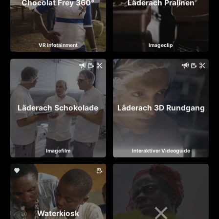
Chocolat Frey 360°
Läderach Pralinen
VR Infotainment
Imageclip
Läderach Schokolade
Läderach 3D Rundgang
Imagefilm
Interaktiver Videoguide
Waterkiosk