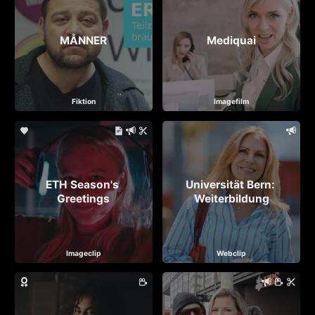
MÅNNER
Mediquai
Fiktion
Imagefilm
ETH Season's 
Universität Bern: 
Greetings
Weiterbildung
Imageclip
Webclip