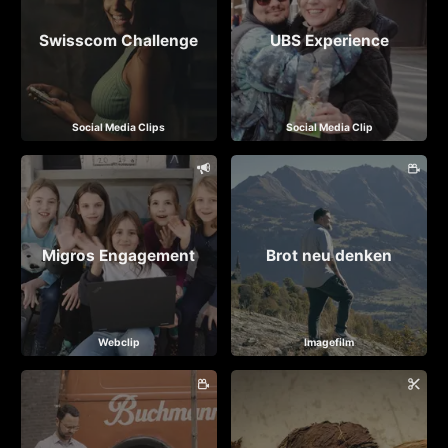
Swisscom Challenge
UBS Experience
Social Media Clips
Social Media Clip
Migros Engagement
Brot neu denken
Webclip
Imagefilm