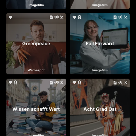
Imagefilm
Imagefilm
Greenpeace
Fail Forward
Werbespot
Imagefilm
Wissen schafft Wert
Acht Grad Ost
Imagefilm
Imagefilm