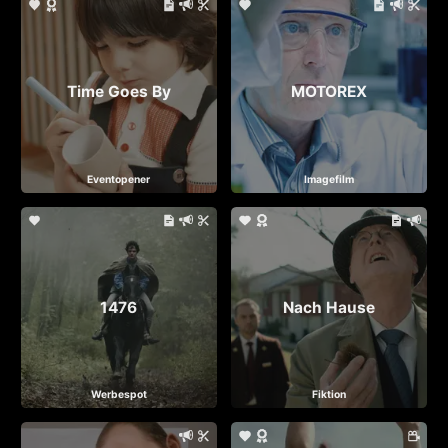
Time Goes By
MOTOREX
Eventopener
Imagefilm
1476
Nach Hause
Werbespot
Fiktion